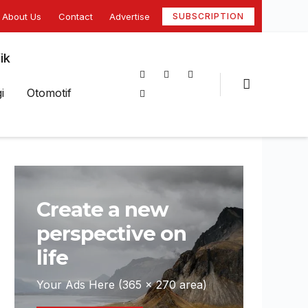
About Us
Contact
Advertise
SUBSCRIPTION
ik
i
Otomotif
Create a new
perspective on
life
Your Ads Here (365 x 270 area)