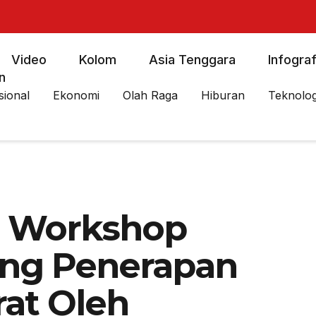
Video
Kolom
Asia Tenggara
Infograf
n
sional
Ekonomi
Olah Raga
Hiburan
Teknolog
: Workshop
ing Penerapan
rat Oleh