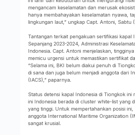
ini lahir dari kebutuhan untuk mengurangi risi
mengancam keselamatan dan merusak ekosistem
hanya membahayakan keselamatan nyawa, tap
lingkungan laut,” ungkap Capt. Antoni, Sabtu (
Tantangan terkait pengakuan sertifikasi kapal 
Sepanjang 2023-2024, Administrasi Keselamat
Indonesia. Capt. Antoni menjelaskan, tingginy
memicu urgensi untuk memastikan sertifikat dari
“Selama ini, BKI belum diakui penuh di Tiong
di sana dan juga belum menjadi anggota dari Int
(IACS),” paparnya.
Status detensi kapal Indonesia di Tiongkok ini 
ini Indonesia berada di cluster white-list yang
yang tinggi. Untuk mempertahankan posisi ini
anggota International Maritime Organization 
sangat krusial.