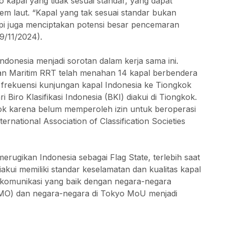
ko kapal yang tidak sesuai standar, yang dapat
 laut. “Kapal yang tak sesuai standar bukan
i juga menciptakan potensi besar pencemaran
9/11/2024).
Indonesia menjadi sorotan dalam kerja sama ini.
an Maritim RRT telah menahan 14 kapal berbendera
a frekuensi kunjungan kapal Indonesia ke Tiongkok
 Biro Klasifikasi Indonesia (BKI) diakui di Tiongkok.
kok karena belum memperoleh izin untuk beroperasi
ernational Association of Classification Societies
merugikan Indonesia sebagai Flag State, terlebih saat
 diakui memiliki standar keselamatan dan kualitas kapal
, komunikasi yang baik dengan negara-negara
(IMO) dan negara-negara di Tokyo MoU menjadi