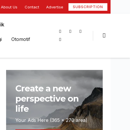
About Us
Contact
Advertise
SUBSCRIPTION
ik
i
Otomotif
Create a new
perspective on
life
Your Ads Here (365 x 270 area)