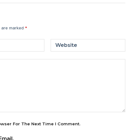
s are marked
*
Website
owser For The Next Time I Comment.
mail.