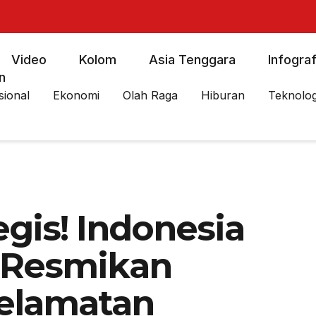
Video
Kolom
Asia Tenggara
Infograf
n
sional
Ekonomi
Olah Raga
Hiburan
Teknolog
gis! Indonesia
 Resmikan
selamatan