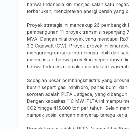
bahwa Indonesia kini menjadi salah satu neg
terbarukan, menciptakan energi bersih yang b
Proyek strategis ini mencakup 26 pembangkit li
pembangunan 11 proyek transmisi sepanjang 7
MVA. Dengan nilai proyek yang mencapai Rp72 tri
3,2 Gigawatt (GW). Proyek-proyek ini diharapka
mengurangi emisi karbon hingga lebih dari satu
menegaskan bahwa proyek ini sepenuhnya diga
bahwa Indonesia semakin mendekati swasemba
Sebagian besar pembangkit listrik yang diresm
bersih seperti gas, minihidro, panas bumi, da
sorotan adalah PLTA Jatigede, yang dibangun
Dengan kapasitas 110 MW, PLTA ini mampu meli
CO2 hingga 415.800 ton per tahun. Selain man
dampak sosial dengan menyerap tenaga kerja 
Proyek lainnya adalah PLTA Asahan III di Sum