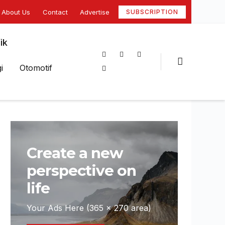
About Us
Contact
Advertise
SUBSCRIPTION
ik
i
Otomotif
Create a new
perspective on
life
Your Ads Here (365 x 270 area)