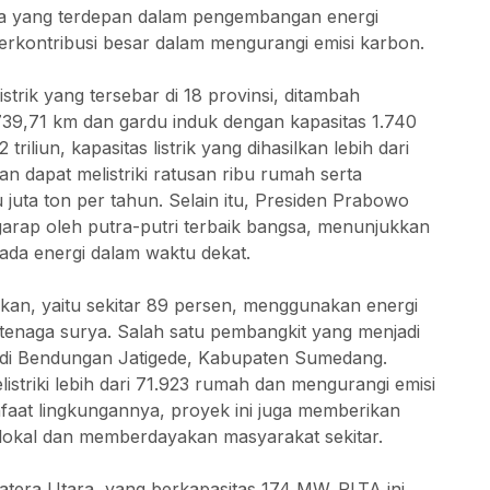
ara yang terdepan dalam pengembangan energi
erkontribusi besar dalam mengurangi emisi karbon.
strik yang tersebar di 18 provinsi, ditambah
39,71 km dan gardu induk dengan kapasitas 1.740
liun, kapasitas listrik yang dihasilkan lebih dari
n dapat melistriki ratusan ribu rumah serta
 juta ton per tahun. Selain itu, Presiden Prabowo
rap oleh putra-putri terbaik bangsa, menunjukkan
da energi dalam waktu dekat.
ikan, yaitu sekitar 89 persen, menggunakan energi
n tenaga surya. Salah satu pembangkit yang menjadi
 di Bendungan Jatigede, Kabupaten Sumedang.
striki lebih dari 71.923 rumah dan mengurangi emisi
faat lingkungannya, proyek ini juga memberikan
lokal dan memberdayakan masyarakat sekitar.
atera Utara, yang berkapasitas 174 MW. PLTA ini