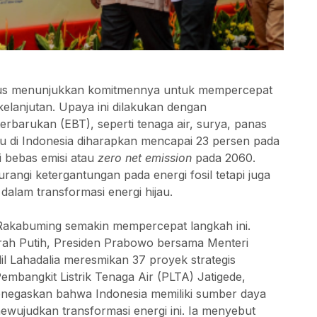
erus menunjukkan komitmennya untuk mempercepat
kelanjutan. Upaya ini dilakukan dengan
barukan (EBT), seperti tenaga air, surya, panas
jau di Indonesia diharapkan mencapai 23 persen pada
i bebas emisi atau
zero net emission
pada 2060.
rangi ketergantungan pada energi fosil tetapi juga
alam transformasi energi hijau.
akabuming semakin mempercepat langkah ini.
rah Putih, Presiden Prabowo bersama Menteri
l Lahadalia meresmikan 37 proyek strategis
Pembangkit Listrik Tenaga Air (PLTA) Jatigede,
negaskan bahwa Indonesia memiliki sumber daya
ujudkan transformasi energi ini. Ia menyebut