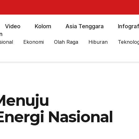
Video
Kolom
Asia Tenggara
Infograf
n
sional
Ekonomi
Olah Raga
Hiburan
Teknolog
Menuju
nergi Nasional