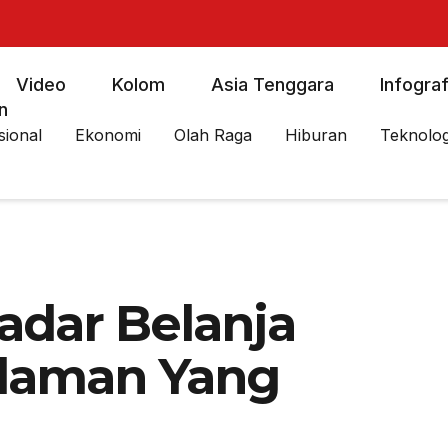
Video
Kolom
Asia Tenggara
Infograf
n
sional
Ekonomi
Olah Raga
Hiburan
Teknolog
adar Belanja
alaman Yang