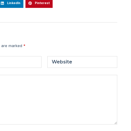
LinkedIn
Pinterest
s are marked
*
Website