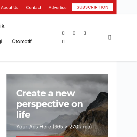
About Us
Contact
Advertise
SUBSCRIPTION
ik
i
Otomotif
Create a new
perspective on
life
Your Ads Here (365 x 270 area)