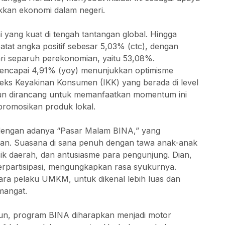
kan ekonomi dalam negeri.
i yang kuat di tengah tantangan global. Hingga
tat angka positif sebesar 5,03% (ctc), dengan
i separuh perekonomian, yaitu 53,08%.
ncapai 4,91% (yoy) menunjukkan optimisme
eks Keyakinan Konsumen (IKK) yang berada di level
un dirancang untuk memanfaatkan momentum ini
omosikan produk lokal.
 dengan adanya “Pasar Malam BINA,” yang
n. Suasana di sana penuh dengan tawa anak-anak
usik daerah, dan antusiasme para pengunjung. Dian,
berpartisipasi, mengungkapkan rasa syukurnya.
ara pelaku UMKM, untuk dikenal lebih luas dan
mangat.
iliun, program BINA diharapkan menjadi motor