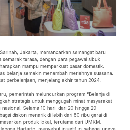
 Sarinah, Jakarta, memancarkan semangat baru
 semarak terasa, dengan para pegawai sibuk
diharapkan mampu memperkuat pasar domestik.
ias belanja semakin menambah meriahnya suasana.
at perbelanjaan, menjelang akhir tahun 2024.
ru, pemerintah meluncurkan program “Belanja di
angkah strategis untuk menggugah minat masyarakat
nasional. Selama 10 hari, dari 20 hingga 29
i diskon menarik di lebih dari 80 ribu gerai di
memasarkan produk lokal, terutama dari UMKM.
angga Hartarto, menyebut inisiatif ini sebagai upaya