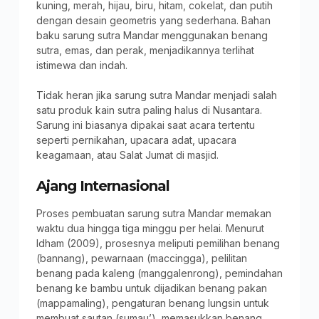
kuning, merah, hijau, biru, hitam, cokelat, dan putih
dengan desain geometris yang sederhana. Bahan
baku sarung sutra Mandar menggunakan benang
sutra, emas, dan perak, menjadikannya terlihat
istimewa dan indah.
Tidak heran jika sarung sutra Mandar menjadi salah
satu produk kain sutra paling halus di Nusantara.
Sarung ini biasanya dipakai saat acara tertentu
seperti pernikahan, upacara adat, upacara
keagamaan, atau Salat Jumat di masjid.
Ajang Internasional
Proses pembuatan sarung sutra Mandar memakan
waktu dua hingga tiga minggu per helai. Menurut
Idham (2009), prosesnya meliputi pemilihan benang
(bannang), pewarnaan (maccingga), pelilitan
benang pada kaleng (manggalenrong), pemindahan
benang ke bambu untuk dijadikan benang pakan
(mappamaling), pengaturan benang lungsin untuk
membuat sautan (sumau’), memasukkan benang