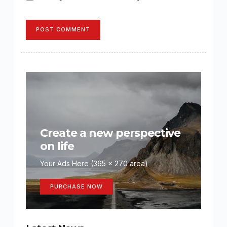
POST COMMENT
Create a new perspective
on life
Your Ads Here (365 x 270 area)
PURCHASE NOW