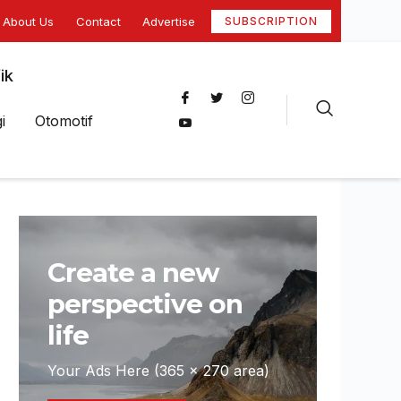
About Us
Contact
Advertise
SUBSCRIPTION
ik
i
Otomotif
Create a new
perspective on
life
Your Ads Here (365 x 270 area)