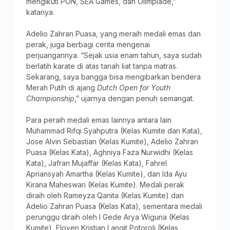
mengikuti PON, SEA Games, dan Olimpiade,”
katanya.
Adelio Zahran Puasa, yang meraih medali emas dan
perak, juga berbagi cerita mengenai
perjuangannya. “Sejak usia enam tahun, saya sudah
berlatih karate di atas tanah liat tanpa matras.
Sekarang, saya bangga bisa mengibarkan bendera
Merah Putih di ajang
Dutch Open for Youth
Championship
,” ujarnya dengan penuh semangat.
Para peraih medali emas lainnya antara lain
Muhammad Rifqi Syahputra (Kelas Kumite dan Kata),
Jose Alvin Sebastian (Kelas Kumite), Adelio Zahran
Puasa (Kelas Kata), Aghniya Faza Nurwidhi (Kelas
Kata), Jafran Mujaffar (Kelas Kata), Fahrel
Apriansyah Amartha (Kelas Kumite), dan Ida Ayu
Kirana Maheswari (Kelas Kumite). Medali perak
diraih oleh Rameyza Qanita (Kelas Kumite) dan
Adelio Zahran Puasa (Kelas Kata), sementara medali
perunggu diraih oleh I Gede Arya Wiguna (Kelas
Kumite), Eloven Kristian Langit Potoroli (Kelas