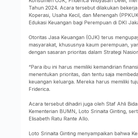
Konsumen OJK, Friderica Widyasari Dewi, meny
Tahun 2024. Acara tersebut dilakukan bekerj
Koperasi, Usaha Kecil, dan Menengah (PPKUKM
Edukasi Keuangan bagi Perempuan di DKI Jaka
Otoritas Jasa Keuangan (OJK) terus mengupaya
masyarakat, khususnya kaum perempuan, yan
dengan sasaran prioritas dalam Strategi Nasio
“Para ibu ini harus memiliki kemandirian fina
menentukan prioritas, dan tentu saja membed
keuangan keluarga. Mereka harus memiliki tujua
Friderica.
Acara tersebut dihadiri juga oleh Staf Ahl
Kementerian BUMN, Loto Srinaita Ginting, ser
Elisabeth Ratu Rante Allo.
Loto Srinaita Ginting menyampaikan bahwa 