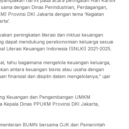
ampaikan hal ini pada acara peringatan Hari Kartini
a sama dengan Dinas Perindustrian, Perdagangan,
) Provinsi DKI Jakarta dengan tema ‘Kegiatan
rta’.
kan peningkatan literasi dan inklusi keuangan
g dapat mendukung perekonomian keluarga sesuai
nal Literasi Keuangan Indonesia (SNLKI) 2021-2025.
nsial, tahu bagaimana mengelola keuangan keluarga,
akan antara keuangan bisnis atau usaha dengan
n finansial dan disiplin dalam mengelolanya,” ujar
i Bidang Keuangan dan Pengembangan UMKM
ta Kepala Dinas PPUKM Provinsi DKI Jakarta,
Kementerian BUMN bersama OJK dan Pemerintah