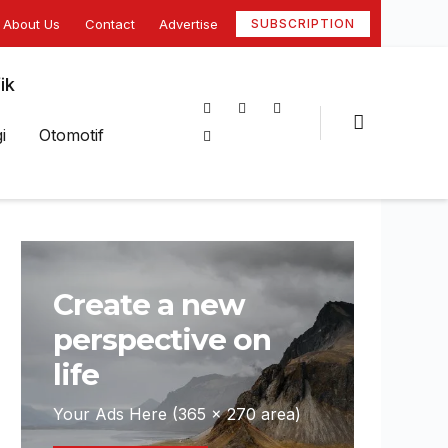
About Us
Contact
Advertise
SUBSCRIPTION
ik
i
Otomotif
Create a new
perspective on
life
Your Ads Here (365 x 270 area)