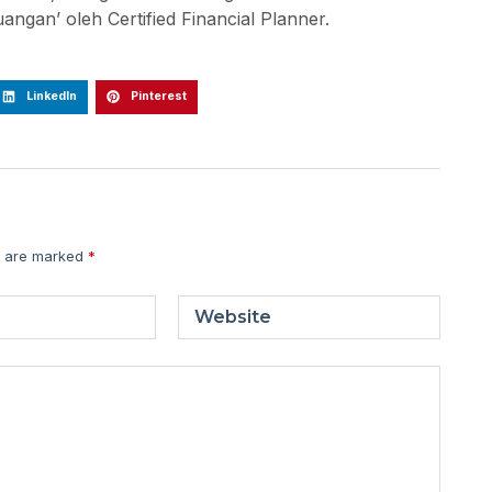
gan’ oleh Certified Financial Planner.
LinkedIn
Pinterest
s are marked
*
Website