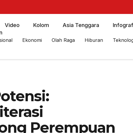
Video
Kolom
Asia Tenggara
Infograf
n
sional
Ekonomi
Olah Raga
Hiburan
Teknolog
otensi:
terasi
rong Perempuan