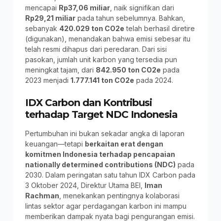
mencapai
Rp37,06 miliar
, naik signifikan dari
Rp29,21 miliar
pada tahun sebelumnya. Bahkan,
sebanyak
420.029 ton CO2e
telah berhasil diretire
(digunakan), menandakan bahwa emisi sebesar itu
telah resmi dihapus dari peredaran. Dari sisi
pasokan, jumlah unit karbon yang tersedia pun
meningkat tajam, dari
842.950 ton CO2e
pada
2023 menjadi
1.777.141 ton CO2e
pada 2024.
IDX Carbon dan Kontribusi
terhadap Target NDC Indonesia
Pertumbuhan ini bukan sekadar angka di laporan
keuangan—tetapi
berkaitan erat dengan
komitmen Indonesia terhadap pencapaian
nationally determined contributions (NDC)
pada
2030. Dalam peringatan satu tahun IDX Carbon pada
3 Oktober 2024, Direktur Utama BEI,
Iman
Rachman
, menekankan pentingnya kolaborasi
lintas sektor agar perdagangan karbon ini mampu
memberikan dampak nyata bagi pengurangan emisi.