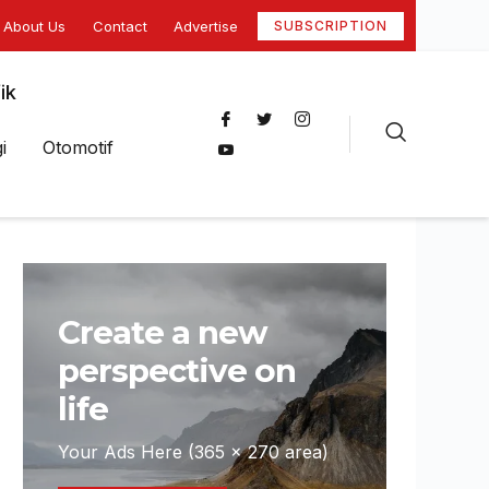
About Us
Contact
Advertise
SUBSCRIPTION
ik
i
Otomotif
Create a new
perspective on
life
Your Ads Here (365 x 270 area)