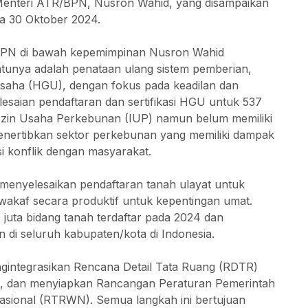
 Menteri ATR/BPN, Nusron Wahid, yang disampaikan
da 30 Oktober 2024.
BPN di bawah kepemimpinan Nusron Wahid
atunya adalah penataan ulang sistem pemberian,
aha (HGU), dengan fokus pada keadilan dan
esaian pendaftaran dan sertifikasi HGU untuk 537
 Izin Usaha Perkebunan (IUP) namun belum memiliki
enertibkan sektor perkebunan yang memiliki dampak
i konflik dengan masyarakat.
menyelesaikan pendaftaran tanah ulayat untuk
akaf secara produktif untuk kepentingan umat.
 juta bidang tanah terdaftar pada 2024 dan
i seluruh kabupaten/kota di Indonesia.
engintegrasikan Rencana Detail Tata Ruang (RDTR)
S), dan menyiapkan Rancangan Peraturan Pemerintah
asional (RTRWN). Semua langkah ini bertujuan