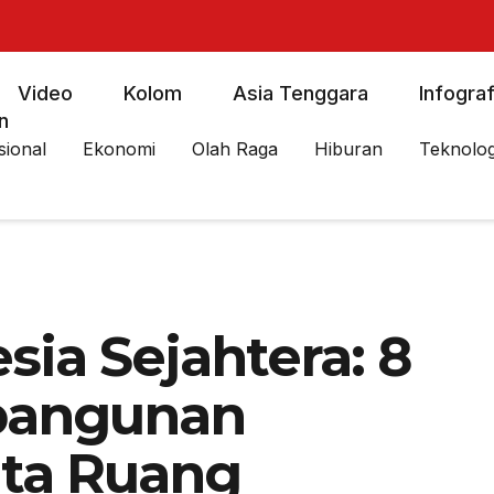
Video
Kolom
Asia Tenggara
Infograf
n
sional
Ekonomi
Olah Raga
Hiburan
Teknolog
ia Sejahtera: 8
mbangunan
ata Ruang