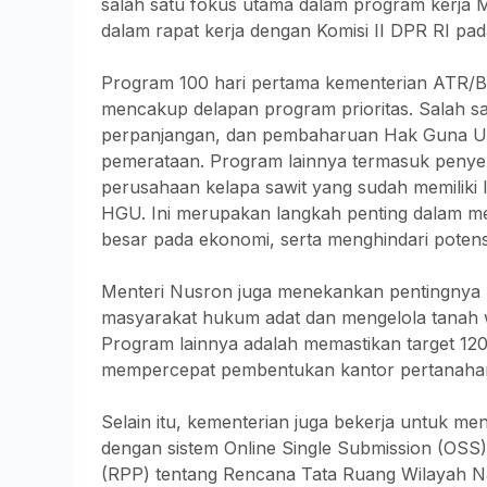
salah satu fokus utama dalam program kerja
dalam rapat kerja dengan Komisi II DPR RI pa
Program 100 hari pertama kementerian ATR/
mencakup delapan program prioritas. Salah s
perpanjangan, dan pembaharuan Hak Guna Us
pemerataan. Program lainnya termasuk penyel
perusahaan kelapa sawit yang sudah memiliki
HGU. Ini merupakan langkah penting dalam m
besar pada ekonomi, serta menghindari potens
Menteri Nusron juga menekankan pentingnya 
masyarakat hukum adat dan mengelola tanah w
Program lainnya adalah memastikan target 120
mempercepat pembentukan kantor pertanahan d
Selain itu, kementerian juga bekerja untuk m
dengan sistem Online Single Submission (OS
(RPP) tentang Rencana Tata Ruang Wilayah N