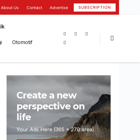
About Us
Contact
Advertise
SUBSCRIPTION
ik
i
Otomotif
Create a new
perspective on
life
Your Ads Here (365 x 270 area)