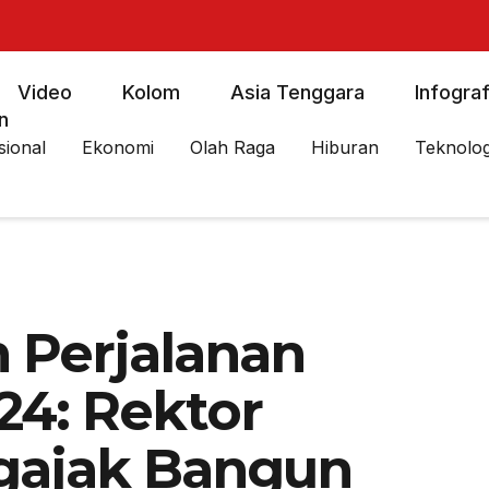
Video
Kolom
Asia Tenggara
Infograf
n
sional
Ekonomi
Olah Raga
Hiburan
Teknolog
 Perjalanan
24: Rektor
gajak Bangun