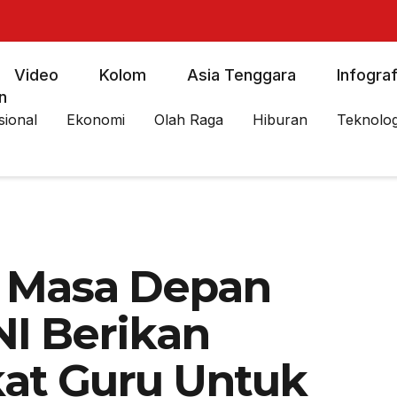
Video
Kolom
Asia Tenggara
Infograf
n
sional
Ekonomi
Olah Raga
Hiburan
Teknolog
 Masa Depan
NI Berikan
kat Guru Untuk