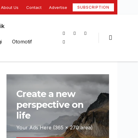
About Us
Contact
Advertise
SUBSCRIPTION
ik
i
Otomotif
Create a new
perspective on
life
Your Ads Here (365 x 270 area)