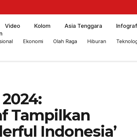
Video
Kolom
Asia Tenggara
Infograf
n
sional
Ekonomi
Olah Raga
Hiburan
Teknolog
2024:
f Tampilkan
erful Indonesia’