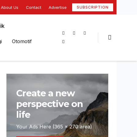
About Us
Contact
Advertise
SUBSCRIPTION
ik
i
Otomotif
Create a new
perspective on
life
Your Ads Here (365 x 270 area)