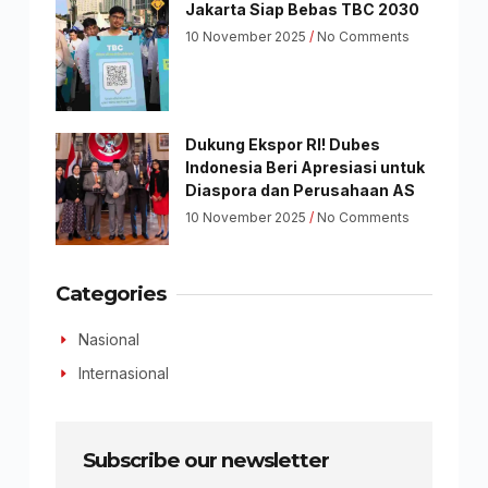
Jakarta Siap Bebas TBC 2030
10 November 2025
No Comments
Dukung Ekspor RI! Dubes
Indonesia Beri Apresiasi untuk
Diaspora dan Perusahaan AS
10 November 2025
No Comments
Categories
Nasional
Internasional
Subscribe our newsletter