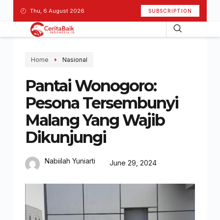
Thu, 6 August 2026
SUBSCRIPTION
Home
Nasional
Pantai Wonogoro:
Pesona Tersembunyi
Malang Yang Wajib
Dikunjungi
Nabiilah Yuniarti
June 29, 2024