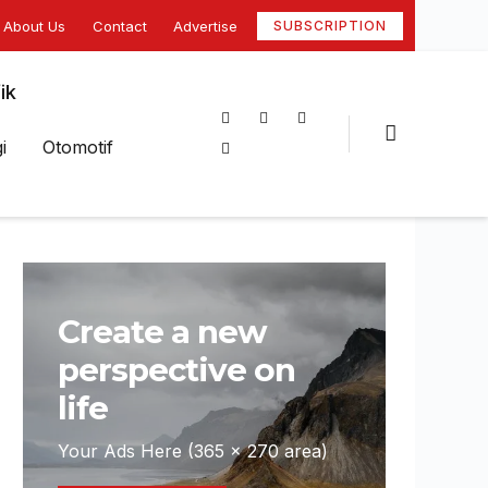
About Us
Contact
Advertise
SUBSCRIPTION
ik
i
Otomotif
Create a new
perspective on
life
Your Ads Here (365 x 270 area)