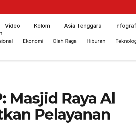
Video
Kolom
Asia Tenggara
Infograf
n
sional
Ekonomi
Olah Raga
Hiburan
Teknolog
 Masjid Raya Al
tkan Pelayanan