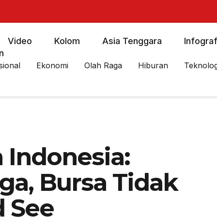
Video
Kolom
Asia Tenggara
Infograf
n
sional
Ekonomi
Olah Raga
Hiburan
Teknolog
Indonesia:
aga, Bursa Tidak
d See