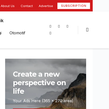
About Us
Contact
Advertise
SUBSCRIPTION
ik
i
Otomotif
Create a new
perspective on
life
Your Ads Here (365 x 270 area)