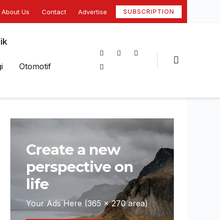
About Us
Contact
Advertise
SUBSCRIPTION
ik
i
Otomotif
Create a new
perspective on
life
Your Ads Here (365 x 270 area)