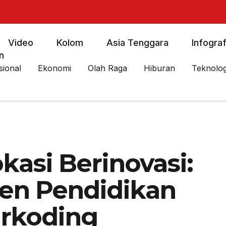
Video
Kolom
Asia Tenggara
Infograf
n
sional
Ekonomi
Olah Raga
Hiburan
Teknolog
asi Berinovasi:
jen Pendidikan
arkoding