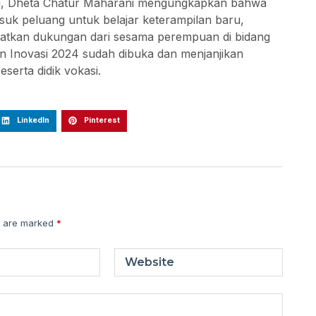
si, Dheta Chatur Maharani mengungkapkan bahwa
uk peluang untuk belajar keterampilan baru,
atkan dukungan dari sesama perempuan di bidang
Inovasi 2024 sudah dibuka dan menjanjikan
serta didik vokasi.
LinkedIn
Pinterest
s are marked
*
Website