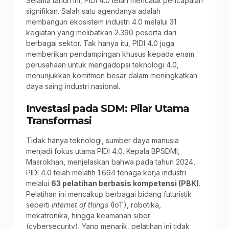
Selama tahun ini, PIDI 4.0 telah mencatat pencapaian
signifikan. Salah satu agendanya adalah
membangun ekosistem industri 4.0 melalui 31
kegiatan yang melibatkan 2.390 peserta dari
berbagai sektor. Tak hanya itu, PIDI 4.0 juga
memberikan pendampingan khusus kepada enam
perusahaan untuk mengadopsi teknologi 4.0,
menunjukkan komitmen besar dalam meningkatkan
daya saing industri nasional.
Investasi pada SDM: Pilar Utama
Transformasi
Tidak hanya teknologi, sumber daya manusia
menjadi fokus utama PIDI 4.0. Kepala BPSDMI,
Masrokhan, menjelaskan bahwa pada tahun 2024,
PIDI 4.0 telah melatih 1.694 tenaga kerja industri
melalui
63 pelatihan berbasis kompetensi (PBK)
.
Pelatihan ini mencakup berbagai bidang futuristik
seperti
internet of things
(IoT), robotika,
mekatronika, hingga keamanan siber
(cybersecurity). Yang menarik, pelatihan ini tidak