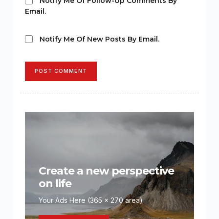
Notify Me Of Follow-Up Comments By
Email.
Notify Me Of New Posts By Email.
POST COMMENT
Create a new perspective
on life
Your Ads Here (365 x 270 area)