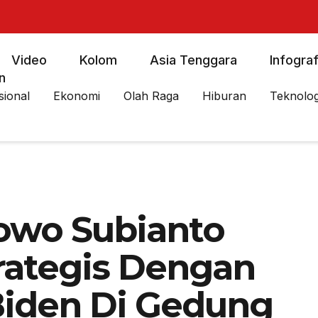
Video
Kolom
Asia Tenggara
Infograf
n
sional
Ekonomi
Olah Raga
Hiburan
Teknolog
owo Subianto
trategis Dengan
Biden Di Gedung