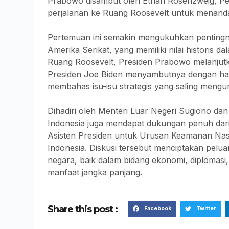
Prabowo disambut oleh Ethan Rosenzweig, Pe
perjalanan ke Ruang Roosevelt untuk menand
Pertemuan ini semakin mengukuhkan pentingny
Amerika Serikat, yang memiliki nilai historis dal
Ruang Roosevelt, Presiden Prabowo melanjutka
Presiden Joe Biden menyambutnya dengan han
membahas isu-isu strategis yang saling mengu
Dihadiri oleh Menteri Luar Negeri Sugiono dan 
Indonesia juga mendapat dukungan penuh dari p
Asisten Presiden untuk Urusan Keamanan Nasi
Indonesia. Diskusi tersebut menciptakan pel
negara, baik dalam bidang ekonomi, diploma
manfaat jangka panjang.
Share this post :
Facebook
Twitter