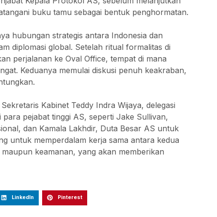
njabat Kepala Protokol AS, sebelum melanjutkan
atangani buku tamu sebagai bentuk penghormatan.
a hubungan strategis antara Indonesia dan
am diplomasi global. Setelah ritual formalitas di
n perjalanan ke Oval Office, tempat di mana
gat. Keduanya memulai diskusi penuh keakraban,
ntungkan.
Sekretaris Kabinet Teddy Indra Wijaya, delegasi
ara pejabat tinggi AS, seperti Jake Sullivan,
onal, dan Kamala Lakhdir, Duta Besar AS untuk
uang untuk memperdalam kerja sama antara kedua
si, maupun keamanan, yang akan memberikan
LinkedIn
Pinterest