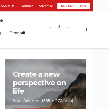
About Us
Contact
Advertise
SUBSCRIPTION
ik
i
Otomotif
Create a new
perspective on
life
Your Ads Here (365 x 270 area)