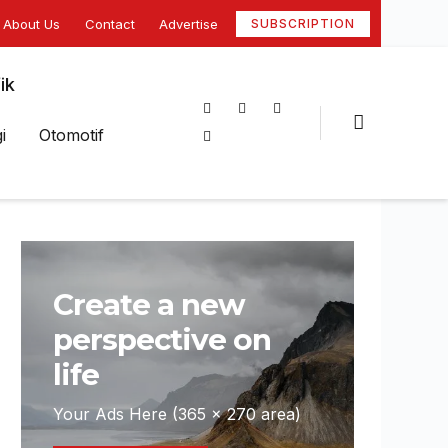
About Us
Contact
Advertise
SUBSCRIPTION
ik
i
Otomotif
Create a new
perspective on
life
Your Ads Here (365 x 270 area)