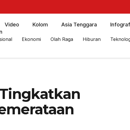
Video
Kolom
Asia Tenggara
Infograf
n
sional
Ekonomi
Olah Raga
Hiburan
Teknolog
: Tingkatkan
Pemerataan