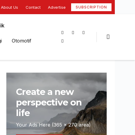
About Us
Contact
Advertise
SUBSCRIPTION
ik
i
Otomotif
Create a new
perspective on
life
Your Ads Here (365 x 270 area)