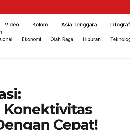
Video
Kolom
Asia Tenggara
Infograf
n
sional
Ekonomi
Olah Raga
Hiburan
Teknolog
si:
Konektivitas
Dengan Cepat!