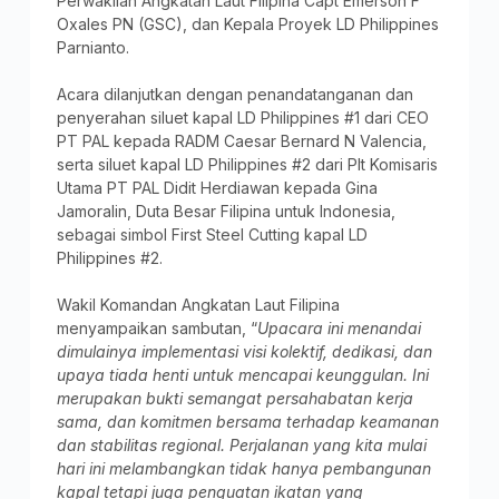
Perwakilan Angkatan Laut Filipina Capt Emerson F
Oxales PN (GSC), dan Kepala Proyek LD Philippines
Parnianto.
Acara dilanjutkan dengan penandatanganan dan
penyerahan siluet kapal LD Philippines #1 dari CEO
PT PAL kepada RADM Caesar Bernard N Valencia,
serta siluet kapal LD Philippines #2 dari Plt Komisaris
Utama PT PAL Didit Herdiawan kepada Gina
Jamoralin, Duta Besar Filipina untuk Indonesia,
sebagai simbol First Steel Cutting kapal LD
Philippines #2.
Wakil Komandan Angkatan Laut Filipina
menyampaikan sambutan, “
Upacara ini menandai
dimulainya implementasi visi kolektif, dedikasi, dan
upaya tiada henti untuk mencapai keunggulan. Ini
merupakan bukti semangat persahabatan kerja
sama, dan komitmen bersama terhadap keamanan
dan stabilitas regional. Perjalanan yang kita mulai
hari ini melambangkan tidak hanya pembangunan
kapal tetapi juga penguatan ikatan yang