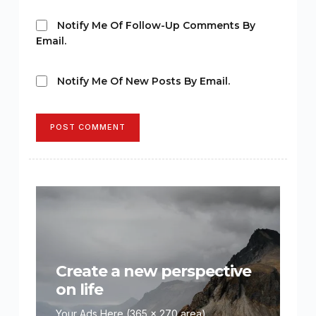
Notify Me Of Follow-Up Comments By
Email.
Notify Me Of New Posts By Email.
POST COMMENT
Create a new perspective
on life
Your Ads Here (365 x 270 area)