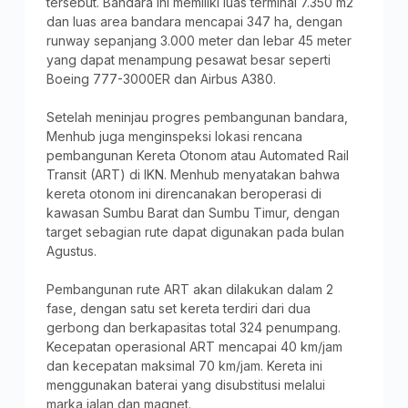
tersebut. Bandara ini memiliki luas terminal 7.350 m2
dan luas area bandara mencapai 347 ha, dengan
runway sepanjang 3.000 meter dan lebar 45 meter
yang dapat menampung pesawat besar seperti
Boeing 777-3000ER dan Airbus A380.
Setelah meninjau progres pembangunan bandara,
Menhub juga menginspeksi lokasi rencana
pembangunan Kereta Otonom atau Automated Rail
Transit (ART) di IKN. Menhub menyatakan bahwa
kereta otonom ini direncanakan beroperasi di
kawasan Sumbu Barat dan Sumbu Timur, dengan
target sebagian rute dapat digunakan pada bulan
Agustus.
Pembangunan rute ART akan dilakukan dalam 2
fase, dengan satu set kereta terdiri dari dua
gerbong dan berkapasitas total 324 penumpang.
Kecepatan operasional ART mencapai 40 km/jam
dan kecepatan maksimal 70 km/jam. Kereta ini
menggunakan baterai yang disubstitusi melalui
marka jalan dan magnet.