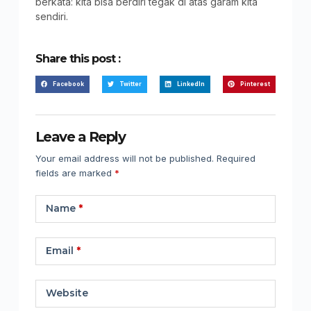
berkata: kita bisa berdiri tegak di atas garam kita
sendiri.
Share this post :
Facebook
Twitter
LinkedIn
Pinterest
Leave a Reply
Your email address will not be published.
Required
fields are marked
*
Name
*
Email
*
Website