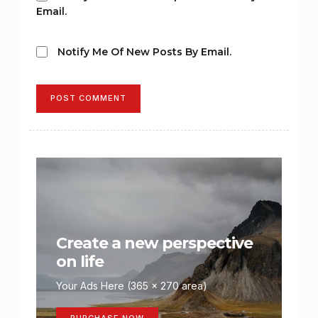
Email.
Notify Me Of New Posts By Email.
POST COMMENT
Create a new perspective
on life
Your Ads Here (365 x 270 area)
PURCHASE NOW