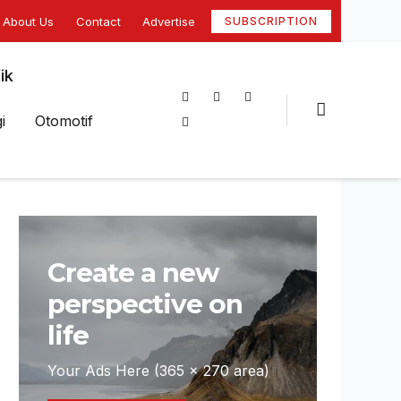
About Us
Contact
Advertise
SUBSCRIPTION
ik
i
Otomotif
Create a new
perspective on
life
Your Ads Here (365 x 270 area)