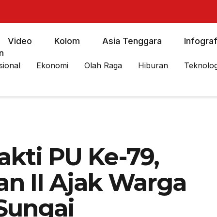
Video
Kolom
Asia Tenggara
Infograf
n
sional
Ekonomi
Olah Raga
Hiburan
Teknolog
kti PU Ke-79,
n II Ajak Warga
 Sungai