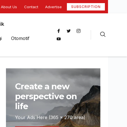
About Us
Contact
Advertise
SUBSCRIPTION
ik
i
Otomotif
Create a new
perspective on
life
Your Ads Here (365 x 270 area)