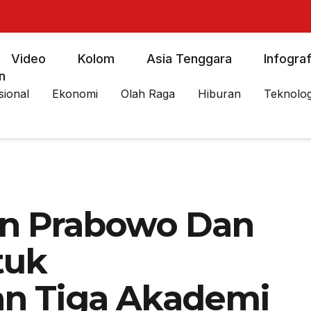
Video
Kolom
Asia Tenggara
Infograf
n
sional
Ekonomi
Olah Raga
Hiburan
Teknolog
an Prabowo Dan
tuk
n Tiga Akademi