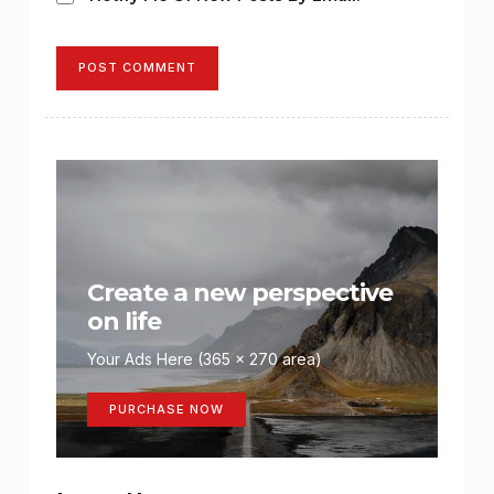
POST COMMENT
Create a new perspective
on life
Your Ads Here (365 x 270 area)
PURCHASE NOW