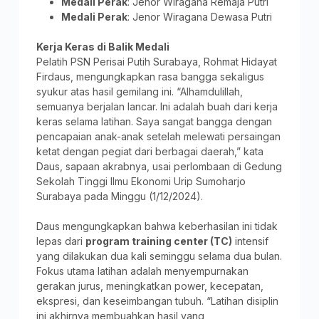
Medali Perak
: Jenor Wiragana Remaja Putri
Medali Perak
: Jenor Wiragana Dewasa Putri
Kerja Keras di Balik Medali
Pelatih PSN Perisai Putih Surabaya, Rohmat Hidayat
Firdaus, mengungkapkan rasa bangga sekaligus
syukur atas hasil gemilang ini. “Alhamdulillah,
semuanya berjalan lancar. Ini adalah buah dari kerja
keras selama latihan. Saya sangat bangga dengan
pencapaian anak-anak setelah melewati persaingan
ketat dengan pegiat dari berbagai daerah,” kata
Daus, sapaan akrabnya, usai perlombaan di Gedung
Sekolah Tinggi Ilmu Ekonomi Urip Sumoharjo
Surabaya pada Minggu (1/12/2024).
Daus mengungkapkan bahwa keberhasilan ini tidak
lepas dari
program training center (TC)
intensif
yang dilakukan dua kali seminggu selama dua bulan.
Fokus utama latihan adalah menyempurnakan
gerakan jurus, meningkatkan power, kecepatan,
ekspresi, dan keseimbangan tubuh. “Latihan disiplin
ini akhirnya membuahkan hasil yang