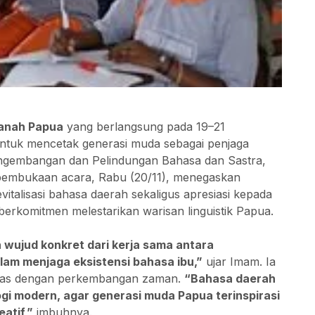
Tanah Papua
yang berlangsung pada 19–21
tuk mencetak generasi muda sebagai penjaga
engembangan dan Pelindungan Bahasa dan Sastra,
embukaan acara, Rabu (20/11), menegaskan
italisasi bahasa daerah sekaligus apresiasi kepada
erkomitmen melestarikan warisan linguistik Papua.
 wujud konkret dari kerja sama antara
am menjaga eksistensi bahasa ibu,”
ujar Imam. Ia
laras dengan perkembangan zaman.
“Bahasa daerah
ogi modern, agar generasi muda Papua terinspirasi
atif,”
imbuhnya.