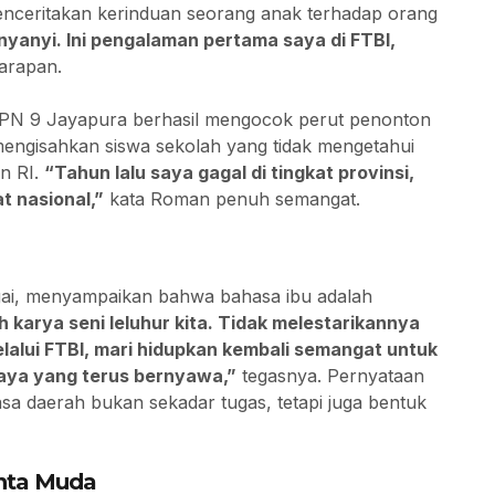
nceritakan kerinduan seorang anak terhadap orang
yanyi. Ini pengalaman pertama saya di FTBI,
harapan.
PN 9 Jayapura berhasil mengocok perut penonton
mengisahkan siswa sekolah yang tidak mengetahui
n RI.
“Tahun lalu saya gagal di tingkat provinsi,
at nasional,”
kata Roman penuh semangat.
gai, menyampaikan bahwa bahasa ibu adalah
 karya seni leluhur kita. Tidak melestarikannya
alui FTBI, mari hidupkan kembali semangat untuk
aya yang terus bernyawa,”
tegasnya. Pernyataan
 daerah bukan sekadar tugas, tetapi juga bentuk
enta Muda