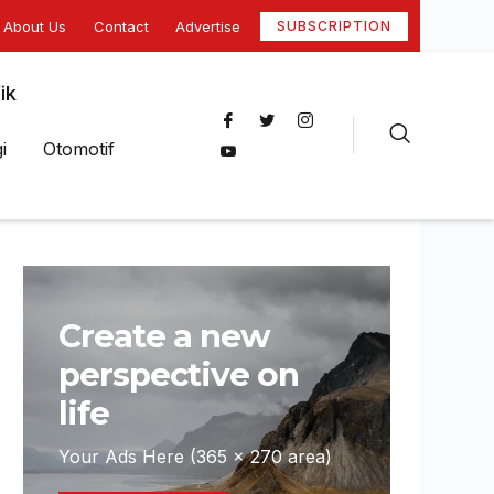
About Us
Contact
Advertise
SUBSCRIPTION
ik
i
Otomotif
Create a new
perspective on
life
Your Ads Here (365 x 270 area)