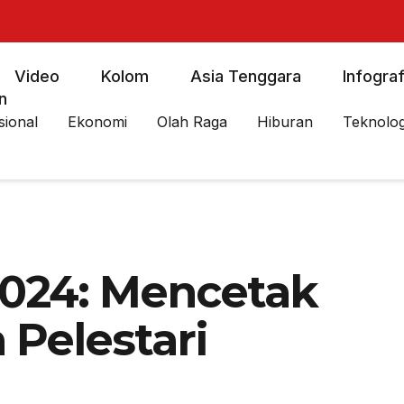
Video
Kolom
Asia Tenggara
Infograf
n
sional
Ekonomi
Olah Raga
Hiburan
Teknolog
024: Mencetak
 Pelestari