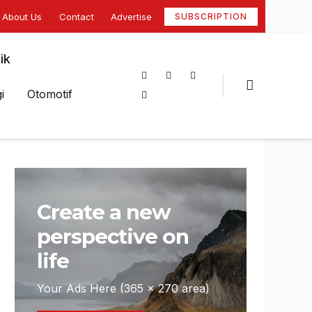
About Us
Contact
Advertise
SUBSCRIPTION
ik
i
Otomotif
Create a new
perspective on
life
Your Ads Here (365 x 270 area)