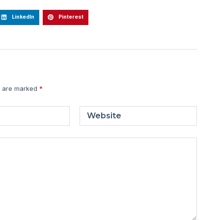
LinkedIn
Pinterest
s are marked
*
Website