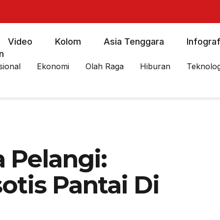
Video
Kolom
Asia Tenggara
Infograf
n
sional
Ekonomi
Olah Raga
Hiburan
Teknolog
 Pelangi:
tis Pantai Di