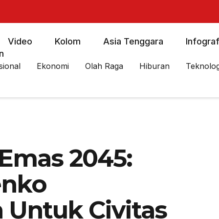
Video
Kolom
Asia Tenggara
Infograf
n
sional
Ekonomi
Olah Raga
Hiburan
Teknolog
 Emas 2045:
enko
Untuk Civitas