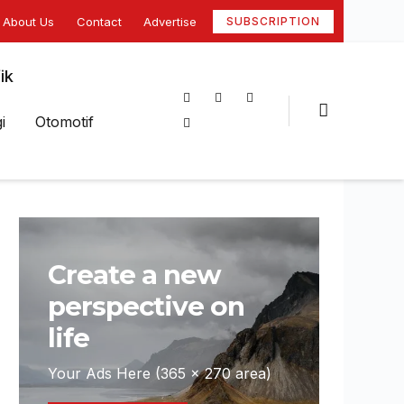
About Us
Contact
Advertise
SUBSCRIPTION
ik
i
Otomotif
Create a new
perspective on
life
Your Ads Here (365 x 270 area)