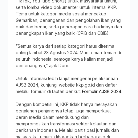
TikTok, YouTube Shorts) untuk masyarakat umum,
serta lomba video dokumenter untuk internal KKP.
Tema untuk kategori media sosial mencakup
Gemarikan, penanganan dan pengolahan ikan yang
baik dan benar, serta penerapan cara budidaya dan
penangkapan ikan yang baik (CPIB dan CBIB).
“Semua karya dari setiap kategori harus diterima
paling lambat 23 Agustus 2024. Mari teman-teman di
seluruh Indonesia, semoga karya kalian menjadi
pemenangnya,” ajak Doni.
Untuk informasi lebih lanjut mengenai pelaksanaan
AJSB 2024, kunjungi website kkp.go.id dan daftar
melalui formulir di tautan berikut:
Formulir AJSB 2024
.
Dengan kompetisi ini, KKP tidak hanya merayakan
perjalanan panjangnya tetapi juga memperkuat
peran media dalam mendukung dan
mempromosikan transformasi sektor kelautan dan
perikanan Indonesia. Melalui partisipasi jurnalis dan
masyarakat umum, diharapkan berbagai aspek