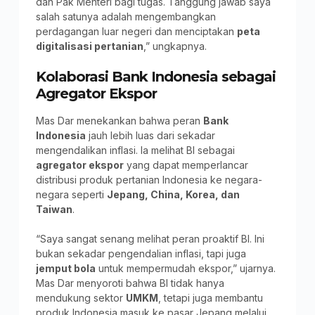
dan Pak Menteri bagi tugas. Tanggung jawab saya
salah satunya adalah mengembangkan
perdagangan luar negeri dan menciptakan
peta
digitalisasi pertanian
,” ungkapnya.
Kolaborasi Bank Indonesia sebagai
Agregator Ekspor
Mas Dar menekankan bahwa peran
Bank
Indonesia
jauh lebih luas dari sekadar
mengendalikan inflasi. Ia melihat BI sebagai
agregator ekspor
yang dapat memperlancar
distribusi produk pertanian Indonesia ke negara-
negara seperti
Jepang, China, Korea, dan
Taiwan
.
“Saya sangat senang melihat peran proaktif BI. Ini
bukan sekadar pengendalian inflasi, tapi juga
jemput bola
untuk mempermudah ekspor,” ujarnya.
Mas Dar menyoroti bahwa BI tidak hanya
mendukung sektor
UMKM
, tetapi juga membantu
produk Indonesia masuk ke pasar Jepang melalui