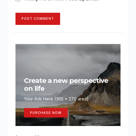
POST COMMENT
Create a new perspective
on life
Your Ads Here (365 x 270 area)
PURCHASE NOW